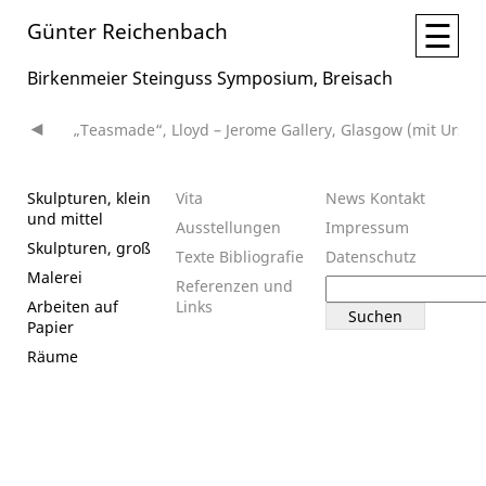
☰
Günter Reichenbach
Birkenmeier Steinguss Symposium, Breisach
„Teasmade“, Lloyd – Jerome Gallery, Glasgow (mit Ursula
Beitragsnavigation
Skulpturen, klein
Vita
News
Kontakt
und mittel
Ausstellungen
Impressum
Skulpturen, groß
Texte
Bibliografie
Datenschutz
Malerei
Suchen
Referenzen und
nach:
Arbeiten auf
Links
Papier
Räume