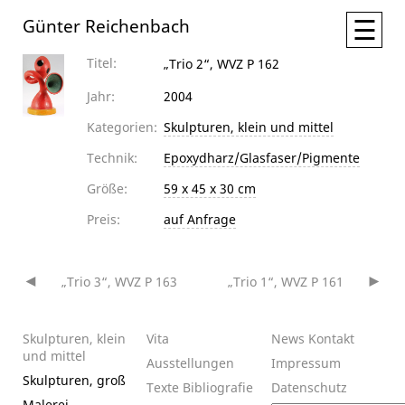
☰
Günter Reichenbach
Titel:
„Trio 2“, WVZ P 162
Jahr:
2004
Kategorien:
Skulpturen, klein und mittel
Technik:
Epoxydharz/Glasfaser/Pigmente
Größe:
59 x 45 x 30 cm
Preis:
auf Anfrage
„Trio 3“, WVZ P 163
„Trio 1“, WVZ P 161
Beitragsnavigation
Skulpturen, klein
Vita
News
Kontakt
und mittel
Ausstellungen
Impressum
Skulpturen, groß
Texte
Bibliografie
Datenschutz
Malerei