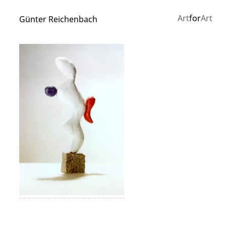
Art
for
Art
Günter Reichenbach